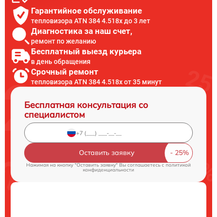
Гарантийное обслуживание
тепловизора ATN 384 4.518x до 3 лет
Диагностика за наш счет,
ремонт по желанию
Бесплатный выезд курьера
в день обращения
Срочный ремонт
тепловизора ATN 384 4.518x от 35 минут
Бесплатная консультация со
специалистом
Оставить заявку
Нажимая на кнопку "Оставить заявку" Вы соглашаетесь c
политикой
конфиденциальности