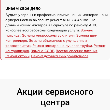
Знаем свое дело
Будьте уверены в профессионализме наших мастеров - они
с уверенностью выполнят ремонт ATN 384 4.518x . По
данным наших мастеров в Барнауле по ремонту ATN,
наиболее востребованы следующие услуги:
Замена
матрицы
,
Замена микросхемы усилителя
,
Замена шим
контроллера
,
Замена объективов с улучшением
характеристик
,
Ремонт электронно-лучевой трубки
,
Ремонт
контроллеров
,
Замена CORE
,
Восстановление питания
,
Ремонт оптики
,
Ремонт датчика синхроимпульсов
.
Акции сервисного
центра