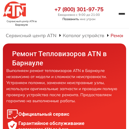
+7 (800) 301-97-75
Ежедневно с 9:00 до 21:00
Позвонить
мне утром
Сервисный центр ATN
в
Барнауле
Сервисный центр ATN
Каталог устройств
Ремонт 
Ремонт Тепловизоров ATN в
Барнауле
Выполняем ремонт тепловизоров ATN в Барнауле
независимо от модели и сложности неисправности.
Устраняем поломки, заменяем неисправные узлы,
используем оригинальные запчасти и проводим полную
проверку устройства после ремонта. Предоставляем
гарантию на выполненные работы.
Официальный сервис
Гарантийное обслуживание