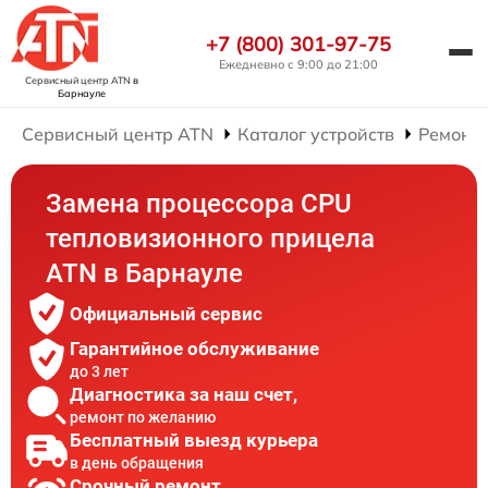
+7 (800) 301-97-75
Ежедневно с 9:00 до 21:00
Сервисный центр ATN
в
Барнауле
Сервисный центр ATN
Каталог устройств
Ремонт
Замена процессора CPU
тепловизионного прицела
ATN в Барнауле
Официальный сервис
Гарантийное обслуживание
до 3 лет
Диагностика за наш счет,
ремонт по желанию
Бесплатный выезд курьера
в день обращения
Срочный ремонт