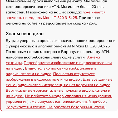
Минимальные сроки выполнения ремонта. Мы большая
сеть мастерских техники ATN. Мы имеем более 20 тыс.
запчастей. И возможно на наших складах
уже имеется
запчасть на модель Mars LT 320 3-6x25
. При заказе
ремонта на сайте - предоставляется скидка -25%.
Знаем свое дело
Будьте уверены в профессионализме наших мастеров - они
с уверенностью выполнят ремонт ATN Mars LT 320 3-6x25.
По данным наших мастеров в Барнауле по ремонту ATN,
наиболее востребованы следующие услуги:
Замена
матрицы
,
Перевёрнутое изображение в видоискателе или
на видео
,
Видна только половина изображения в
видоискателе и на видео
,
Полностью отсутствует
изображение в видоискателе и на видео
,
Есть все данные
меню (видоискатель исправен), но нет картинки на видео
,
Вертикальные-горизонтальные полосы в видоискателе и
на видео
,
Не работает энкодер управления меню (панель
управления)
,
Не запускается тепловизионный прибор
,
Запускается и гаснет
,
Не работает батарейный отсек
.