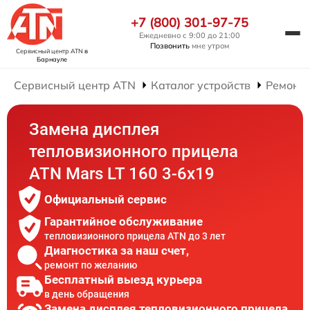
+7 (800) 301-97-75
Ежедневно с 9:00 до 21:00
Позвонить
мне утром
Сервисный центр ATN
в
Барнауле
Сервисный центр ATN
Каталог устройств
Ремонт
Замена дисплея
тепловизионного прицела
ATN Mars LT 160 3-6x19
Официальный сервис
Гарантийное обслуживание
тепловизионного прицела ATN до 3 лет
Диагностика за наш счет,
ремонт по желанию
Бесплатный выезд курьера
в день обращения
Замена дисплея тепловизионного прицела