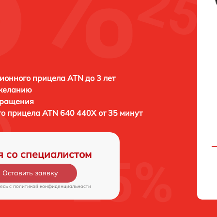
ионного прицела ATN до 3 лет
 желанию
бращения
го прицела
ATN 640 440X от 35 минут
я со специалистом
Оставить заявку
есь c
политикой конфиденциальности