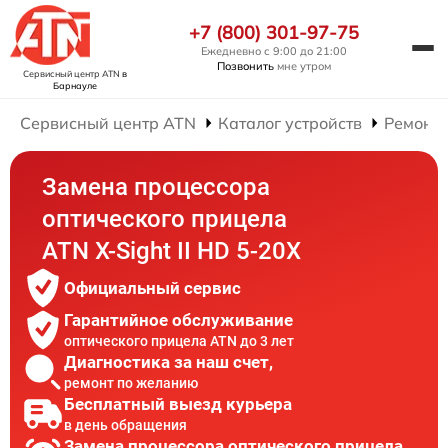
+7 (800) 301-97-75
Ежедневно с 9:00 до 21:00
Позвонить
мне утром
Сервисный центр ATN
в
Барнауле
Сервисный центр ATN
Каталог устройств
Ремонт 
Замена процессора
оптического прицела
ATN X-Sight II HD 5-20X
Официальный сервис
Гарантийное обслуживание
оптического прицела ATN до 3 лет
Диагностика за наш счет,
ремонт по желанию
Бесплатный выезд курьера
в день обращения
Замена процессора оптического прицела