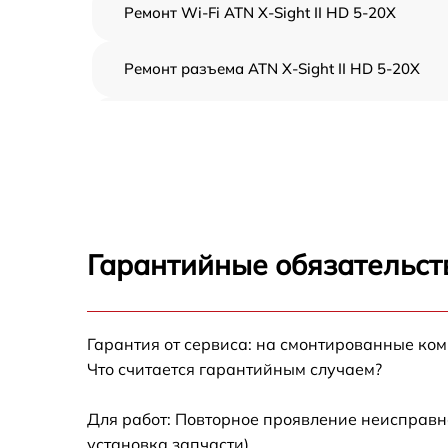
Ремонт Wi-Fi ATN X-Sight II HD 5-20X
Ремонт разъема ATN X-Sight II HD 5-20X
Замена дисплея (экрана) ATN X-Sight II HD 
20X
Замена матрицы ATN X-Sight II HD 5-20X
Ремонт цепи питания ATN X-Sight II HD 5-2
Гарантийные обязательст
Замена USB порта ATN X-Sight II HD 5-20X
Гарантия от сервиса: на смонтированные ко
Замена процессора ATN X-Sight II HD 5-20X
Что считается гарантийным случаем?
Замена аккумулятора ATN X-Sight II HD 5-
20X
Для работ: Повторное проявление неисправн
установка запчасти).