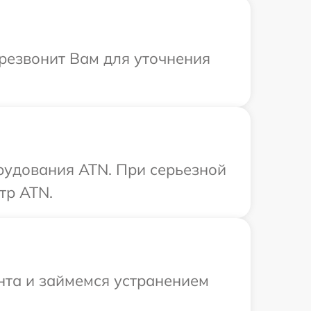
ерезвонит Вам для уточнения
рудования ATN. При серьезной
тр ATN.
нта и займемся устранением