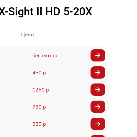
Sight II HD 5-20X
Цена
бесплатно
450 р
1250 р
750 р
650 р