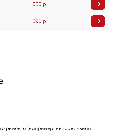
650 р
590 р
750 р
1100 р
1000 р
е
590 р
650 р
590 р
ого ремонта (например, неправильная