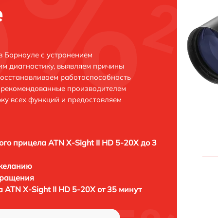
е
 в Барнауле с устранением
м диагностику, выявляем причины
восстанавливаем работоспособность
и рекомендованные производителем
рку всех функций и предоставляем
ого прицела ATN X-Sight II HD 5-20X до 3
 желанию
бращения
 ATN X-Sight II HD 5-20X от 35 минут