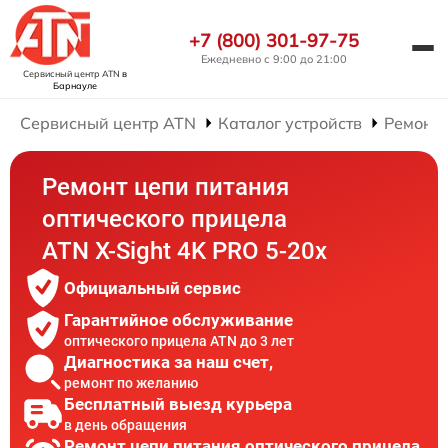
+7 (800) 301-97-75
Ежедневно с 9:00 до 21:00
Сервисный центр ATN
в
Барнауле
Сервисный центр ATN
Каталог устройств
Ремонт 
Ремонт цепи питания
оптического прицела
ATN X-Sight 4K PRO 5-20x
Официальный сервис
Гарантийное обслуживание
оптического прицела ATN до 3 лет
Диагностика за наш счет,
ремонт по желанию
Бесплатный выезд курьера
в день обращения
Ремонт цепи питания оптического прицела