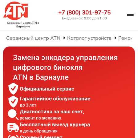
+7 (800) 301-97-75
Ежедневно с 9:00 до 21:00
Сервисный центр ATN
в
Барнауле
Сервисный центр ATN
Каталог устройств
Ремонт
Замена энкодера управления
цифрового бинокля
ATN в Барнауле
Официальный сервис
Гарантийное обслуживание
до 3 лет
Диагностика за наш счет,
ремонт по желанию
Бесплатный выезд курьера
в день обращения
Срочный ремонт