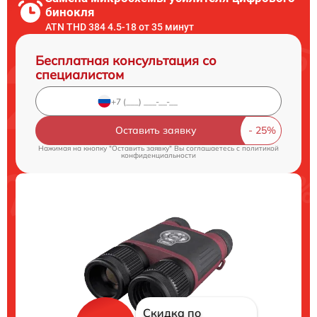
бинокля
ATN THD 384 4.5-18 от 35 минут
Бесплатная консультация со
специалистом
Оставить заявку
Нажимая на кнопку "Оставить заявку" Вы соглашаетесь c
политикой
конфиденциальности
Скидка по