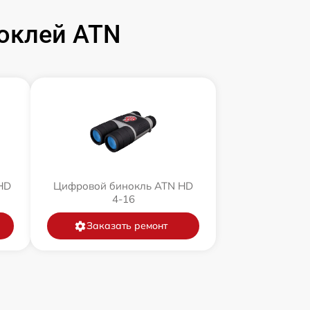
оклей ATN
HD
Цифровой бинокль ATN HD
4-16
Заказать ремонт