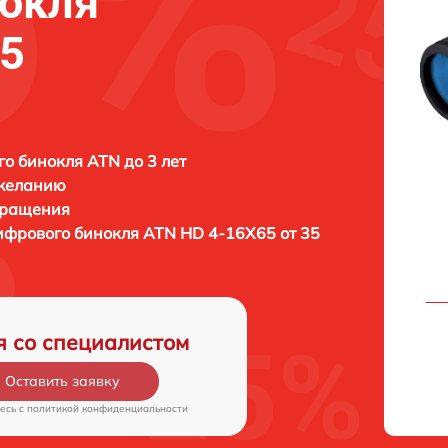
нокля
65
о бинокля ATN до 3 лет
 желанию
бращения
цифрового бинокля
ATN HD 4-16X65 от 35
я со специалистом
Оставить заявку
есь c
политикой конфиденциальности