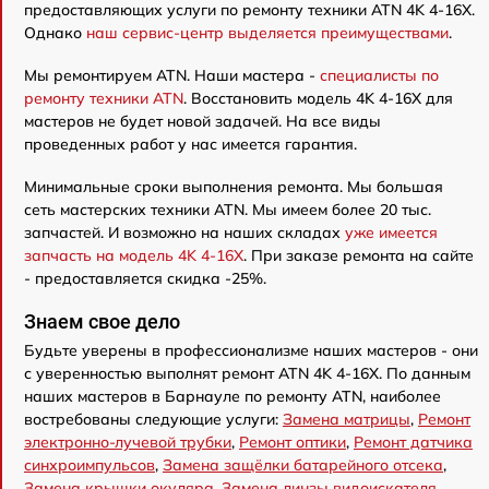
предоставляющих услуги по ремонту техники ATN 4K 4-16X.
Однако
наш сервис-центр выделяется преимуществами
.
Мы ремонтируем ATN. Наши мастера -
специалисты по
ремонту техники ATN
. Восстановить модель 4K 4-16X для
мастеров не будет новой задачей. На все виды
проведенных работ у нас имеется гарантия.
Минимальные сроки выполнения ремонта. Мы большая
сеть мастерских техники ATN. Мы имеем более 20 тыс.
запчастей. И возможно на наших складах
уже имеется
запчасть на модель 4K 4-16X
. При заказе ремонта на сайте
- предоставляется скидка -25%.
Знаем свое дело
Будьте уверены в профессионализме наших мастеров - они
с уверенностью выполнят ремонт ATN 4K 4-16X. По данным
наших мастеров в Барнауле по ремонту ATN, наиболее
востребованы следующие услуги:
Замена матрицы
,
Ремонт
электронно-лучевой трубки
,
Ремонт оптики
,
Ремонт датчика
синхроимпульсов
,
Замена защёлки батарейного отсека
,
Замена крышки окуляра
,
Замена линзы видоискателя
,