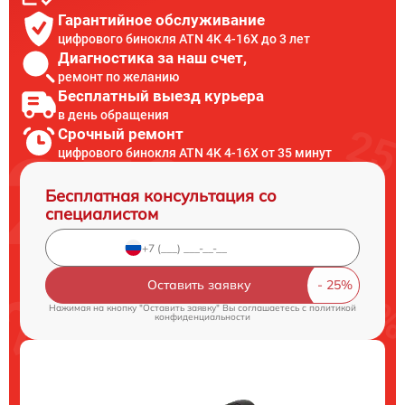
Гарантийное обслуживание
цифрового бинокля ATN 4K 4-16X до 3 лет
Диагностика за наш счет,
ремонт по желанию
Бесплатный выезд курьера
в день обращения
Срочный ремонт
цифрового бинокля ATN 4K 4-16X от 35 минут
Бесплатная консультация со
специалистом
Оставить заявку
Нажимая на кнопку "Оставить заявку" Вы соглашаетесь c
политикой
конфиденциальности