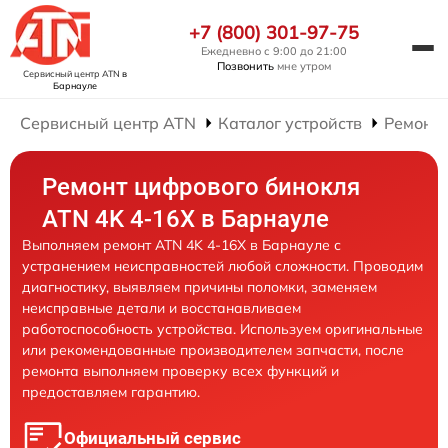
+7 (800) 301-97-75
Ежедневно с 9:00 до 21:00
Позвонить
мне утром
Сервисный центр ATN
в
Барнауле
Сервисный центр ATN
Каталог устройств
Ремонт
Ремонт цифрового бинокля
ATN 4K 4-16X в Барнауле
Выполняем ремонт ATN 4K 4-16X в Барнауле с
устранением неисправностей любой сложности. Проводим
диагностику, выявляем причины поломки, заменяем
неисправные детали и восстанавливаем
работоспособность устройства. Используем оригинальные
или рекомендованные производителем запчасти, после
ремонта выполняем проверку всех функций и
предоставляем гарантию.
Официальный сервис