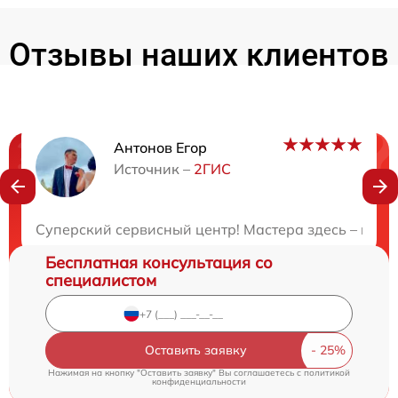
Отзывы наших клиентов
Антонов Егор
Нужна консультация?
Источник –
2ГИС
Закажите бесплатную консультацию
Суперский сервисный центр! Мастера здесь – наст
Бесплатная консультация со
специалистом
Оставить заявку
Нажимая на кнопку "Оставить заявку" Вы соглашаетесь c
политикой
конфиденциальности